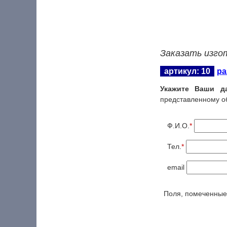
Заказать изго
артикул: 10
ра
Укажите Ваши д
представленному о
Ф.И.О.
*
Тел.
*
email
Поля, помеченны