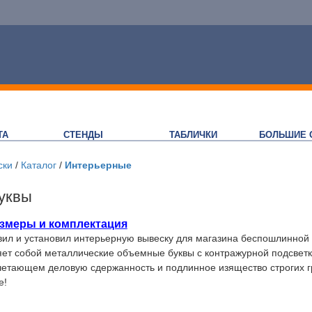
ТА
СТЕНДЫ
ТАБЛИЧКИ
БОЛЬШИЕ 
ски
/
Каталог
/
Интерьерные
уквы
змеры и комплектация
вил и установил интерьерную вывеску для магазина беспошлинной 
ет собой металлические объемные буквы с контражурной подсветк
очетающем деловую сдержанность и подлинное изящество строгих г
е!