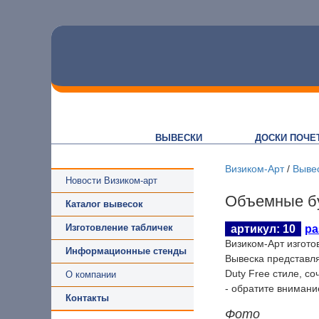
ВЫВЕСКИ
ДОСКИ ПОЧЕ
Визиком-Арт
/
Выве
Новости Визиком-арт
Объемные б
Каталог вывесок
Изготовление табличек
артикул: 10
ра
Визиком-Арт изгото
Информационные стенды
Вывеска представля
Duty Free стиле, с
О компании
- обратите внимани
Контакты
Фото