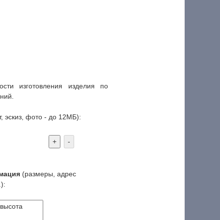
сти изготовления изделия по
ний.
, эскиз, фото - до 12МБ):
+
-
мация
(размеры, адрес
):