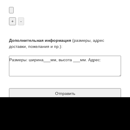
+
-
Дополнительная информация
(размеры, адрес
доставки, пожелания и пр.):
Есть вопрос? - наши контактные ссылки:
8(495)5074366
телефон
123@vizikom-art.ru
почта