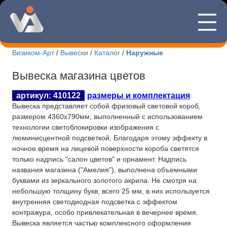
—
8(495)507
—
—
Визиком-Арт
/
Вывески
/
Каталог
/
Наружные
Новости Визиком-арт
Вывеска магазина цветов
Каталог вывесок
артикул: 410122
размеры и комплектация
Вывеска представляет собой фризовый световой короб,
Изготовление табличек
размером 4360х790мм, выполненный с использованием
технологии светоблокировки изображения с
Информационные стенды
люминисцентной подсветкой, Благодаря этому эффекту в
ночное время на лицевой поверхности короба светятся
О компании
только надпись "салон цветов" и орнамент. Надпись
названия магазина ("Амелия"), выполнена объемными
Контакты
буквами из зеркального золотого акрила. Не смотря на
небольшую толщину букв, всего 25 мм, в них используется
внутренняя светодиодная подсветка с эффектом
контражура, особо привлекательная в вечернее время.
Вывеска является частью комплексного оформления