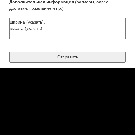
Дополнительная информация
(размеры, адрес
доставки, пожелания и пр.):
Есть вопрос? - наши контактные ссылки:
8(495)5074366
телефон
123@vizikom-art.ru
почта