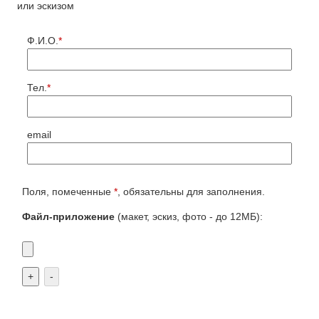
или эскизом
Ф.И.О.
*
Тел.
*
email
Поля, помеченные
*
, обязательны для заполнения.
Файл-приложение
(макет, эскиз, фото - до 12МБ):
+
-