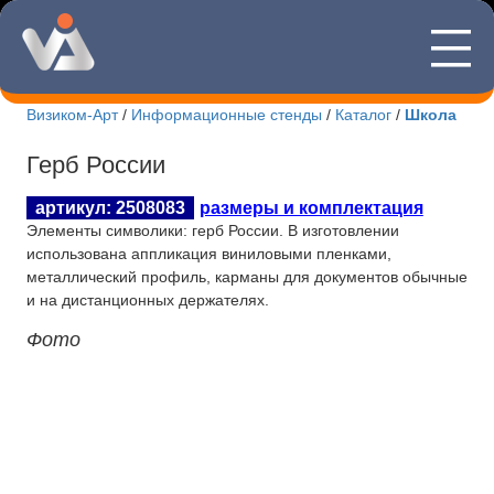
—
8(495)507
—
—
Визиком-Арт
/
Информационные стенды
/
Каталог
/
Школа
Новости Визиком-арт
Герб России
Каталог стендов
артикул: 2508083
размеры и комплектация
Элементы символики: герб России. В изготовлении
Корпоративные стенды
использована аппликация виниловыми пленками,
металлический профиль, карманы для документов обычные
Уличные стенды
и на дистанционных держателях.
Фото
Патриотические стенды
Стенды учебных заведений
Интернет-магазин
Изготовление табличек