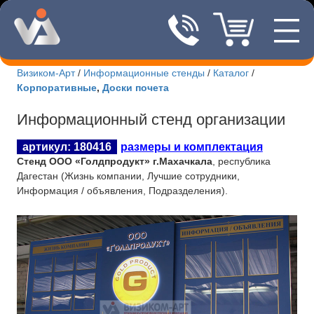
—
8(495)507
—
—
Визиком-Арт
/
Информационные стенды
/
Каталог
/
Корпоративные
,
Доски почета
Новости Визиком-арт
Информационный стенд организации
Каталог стендов
артикул: 180416
размеры и комплектация
Корпоративные стенды
Стенд ООО «Голдпродукт» г.Махачкала
, республика
Дагестан (Жизнь компании, Лучшие сотрудники,
Уличные стенды
Информация / объявления, Подразделения).
Патриотические стенды
Стенды учебных заведений
Интернет-магазин
Изготовление табличек