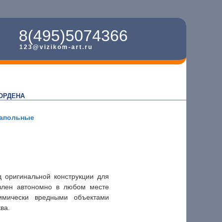
8(495)5074366
123@vizikom-art.ru
ОРДЕНА
апольные
д оригинальной конструкции для
влен автономно в любом месте
имически вредными объектами
ва.