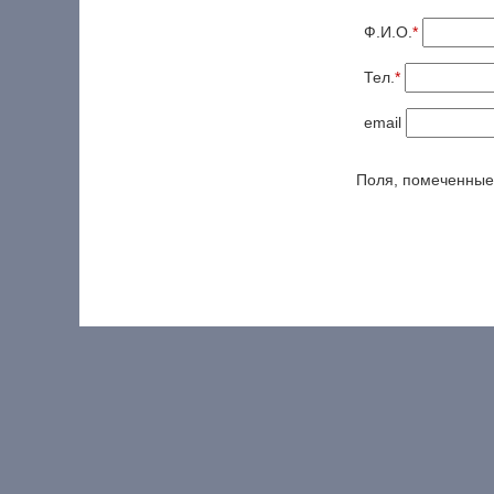
Ф.И.О.
*
Тел.
*
email
Поля, помеченны