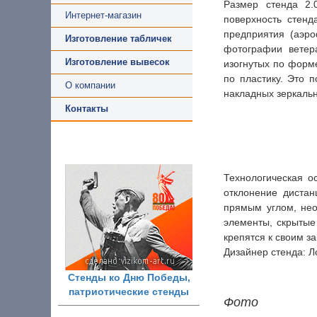
Размер стенда 2.
Интернет-магазин
поверхность стенд
предприятия (аэр
Изготовление табличек
фотографии ветер
Изготовление вывесок
изогнутых по форм
по пластику. Это 
О компании
накладных зеркальн
Контакты
Технологическая о
отклонение дистан
прямым углом, не
элементы, скрытые
крепятся к своим з
Дизайнер стенда: Л
Стенды ко Дню Победы,
патриотические стенды
Фото