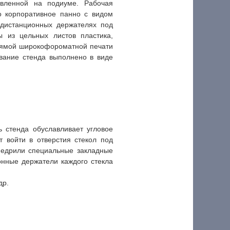
овленной на подиуме. Рабочая
о корпоративное панно с видом
 дистанционных держателях под
ы из цельных листов пластика,
рямой широкофороматной печати
звание стенда выполнено в виде
ь стенда обуславливает угловое
 войти в отверстия стекол под
недрили специальные закладные
онные держатели каждого стекла
др.