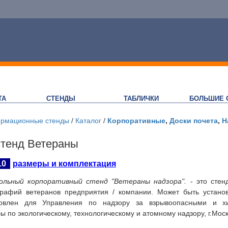
ТА
СТЕНДЫ
ТАБЛИЧКИ
БОЛЬШИЕ 
рмационные стенды
/
Каталог
/
Корпоративные
,
Доски почета
,
Н
тенд Ветераны
10
размеры и комплектация
ольный корпоративный стенд "Ветераны надзора".
- это стен
рафий ветеранов предприятия / компании. Может быть устано
товлен для Управления по надзору за взрывоопасными и х
 по экологическому, технологическому и атомному надзору, г.Моск