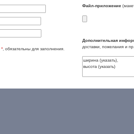
Файл-приложение
(макет
Дополнительная инфор
доставки, пожелания и пр.
е
*
, обязательны для заполнения.
Есть вопрос? - наши контактные ссылки:
8(495)5074366
телефон
123@vizikom-art.ru
почта