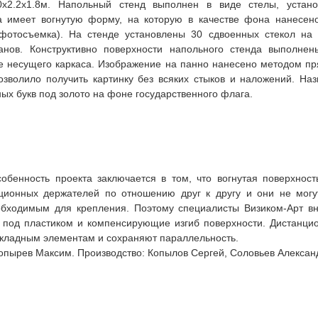
0х2.2х1.8м. Напольный стенд выполнен в виде стелы, устан
а имеет вогнутую форму, на которую в качестве фона нанесен
офотосъемка). На стенде установлены 30 сдвоенных стекол на
анов. Конструктивно поверхности напольного стенда выполнен
е несущего каркаса. Изображение на панно нанесено методом п
позволило получить картинку без всяких стыков и наложений. На
ых букв под золото на фоне государственного флага.
собенность проекта заключается в том, что вогнутая поверхност
ционных держателей по отношению друг к другу и они не могут
обходимым для крепления. Поэтому специалисты Визиком-Арт в
 под пластиком и компенсирующие изгиб поверхности. Дистанци
акладным элементам и сохраняют параллельность.
опырев Максим. Производство: Копылов Сергей, Соловьев Алексан