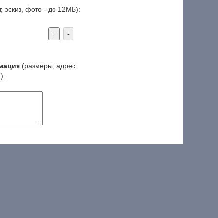
, эскиз, фото - до 12МБ):
+
-
мация
(размеры, адрес
):