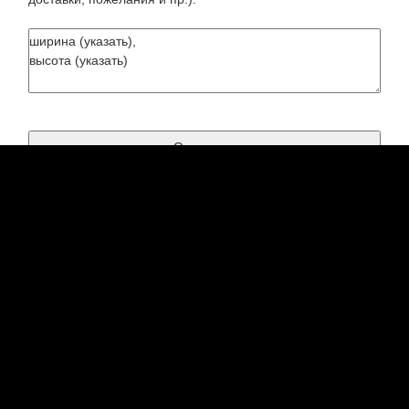
Есть вопрос? - наши контактные ссылки:
8(495)5074366
телефон
123@vizikom-art.ru
почта