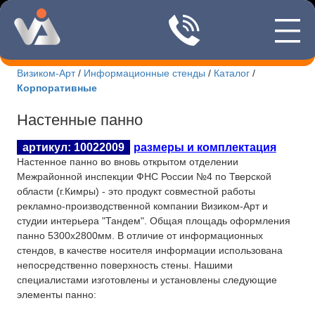
—
8(495)507
—
—
Визиком-Арт
/
Информационные стенды
/
Каталог
/
Корпоративные
Новости Визиком-арт
Настенные панно
Каталог стендов
артикул: 10022009
размеры и комплектация
Корпоративные стенды
Настенное панно во вновь открытом отделении
Межрайонной инспекции ФНС России №4 по Тверской
Уличные стенды
области (г.Кимры) - это продукт совместной работы
рекламно-производственной компании Визиком-Арт и
Патриотические стенды
студии интерьера "Тандем". Общая площадь оформления
панно 5300х2800мм. В отличие от информационных
Стенды учебных заведений
стендов, в качестве носителя информации использована
непосредственно поверхность стены. Нашими
Интернет-магазин
специалистами изготовлены и установлены следующие
элементы панно:
Изготовление табличек