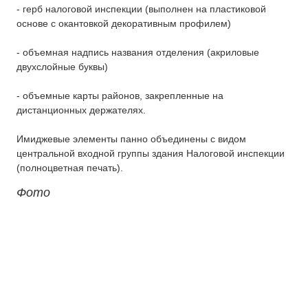
- герб налоговой инспекции (выполнен на пластиковой
Изготовление вывесок
основе с окантовкой декоративным профилем)
О компании
- объемная надпись названия отделения (акриловые
двухслойные буквы)
Контакты
- объемные карты районов, закрепленные на
дистанционных держателях.
Имиджевые элементы панно объединены с видом
центральной входной группы здания Налоговой инспекции
(полноцветная печать).
Фото