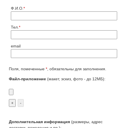
Ф.И.О.
*
Тел.
*
email
Поля, помеченные
*
, обязательны для заполнения.
Файл-приложение
(макет, эскиз, фото - до 12МБ):
+
-
Дополнительная информация
(размеры, адрес
доставки, пожелания и пр.):