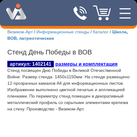
—
8(495)507
—
—
Визиком-Арт
/
Информационные стенды
/
Каталог
/
Школа
,
ВОВ, патриотические
Новости Визиком-арт
Стенд День Победы в ВОВ
Каталог стендов
артикул: 1402141
размеры и комплектация
Корпоративные стенды
Стенд посвящен Дню Победы в Великой Отечественной
Войне. Размер стенда: 1450х1150мм. На стенде размещено
Уличные стенды
12 прозрачных каманов А4 для информационных листов.
Изображение выполнено цветной печатью и аппликацией
Патриотические стенды
пленками. По периметру стенд помещен в декоративный
металлический профиль со скрытыми элементами крепежа
Стенды учебных заведений
на стену. Производство - Визиком-Арт.
Интернет-магазин
Изготовление табличек