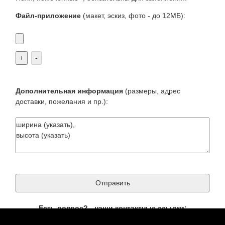
Файл-приложение
(макет, эскиз, фото - до 12МБ):
+
-
Дополнительная информация
(размеры, адрес
доставки, пожелания и пр.):
Есть вопрос? - наши контактные ссылки:
8(495)5074366
телефон