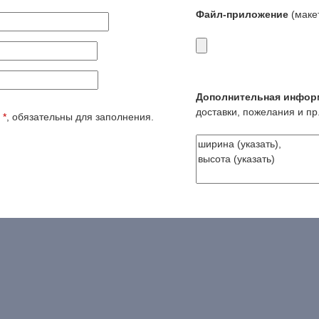
Файл-приложение
(макет
Дополнительная инфор
доставки, пожелания и пр.
е
*
, обязательны для заполнения.
Есть вопрос? - наши контактные ссылки:
8(495)5074366
телефон
123@vizikom-art.ru
почта