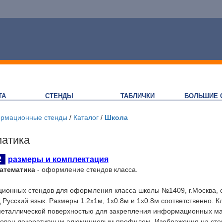
ТА
СТЕНДЫ
ТАБЛИЧКИ
БОЛЬШИЕ 
рмационные стенды
/
Каталог
/
Школа
атика
2
размеры и комплектация
атематика
- оформление стендов класса.
онных стендов для оформления класса школы №1409, г.Москва, сос
 Русский язык. Размеры 1.2х1м, 1х0.8м и 1х0.8м соответственно. 
металлической поверхностью для закрепления информационных ма
тован декоративным алюминиевым профилем. Изображения на сте