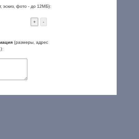
, эскиз, фото - до 12МБ):
+
-
мация
(размеры, адрес
):