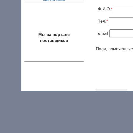
Ф.И.О.
*
Тел.
*
email
Мы на портале
поставщиков
Поля, помеченны