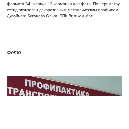
формата А4, а также 12 карманов для фото. По периметру
Изготовление вывесок
стенд окантован декоративным металлическим профилем.
Дизайнер: Буканова Ольга, РПК Визиком-Арт.
О компании
Контакты
Фото