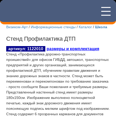
—
8(495)507
—
—
Визиком-Арт
/
Информационные стенды
/
Каталог
/
Школа
Новости Визиком-арт
Стенд Профилактика ДТП
Каталог стендов
артикул: 1122010
размеры и комплектация
Стенд «Профилактика дорожно-транспортных
Корпоративные стенды
проишествий» для офисов ГИБДД, автошкол, транспортных
предприятий и других организаций, занимающихся
Уличные стенды
профилактикой ДТП, обучением правилам движения и
знанию дорожных знаков в частности. Стенд может быть
Патриотические стенды
переименован и перекомпонован по требованию заказчика
- просто сообщите Ваши пожелания и требуемые размеры.
Стенды учебных заведений
Представленный настенный стенд имеет размеры
180х150см. Изображение выполнено полноцветной
Интернет-магазин
печатью, каждый знак дорожного движения имеет
поясняющую подпись мелким шрифтом под изображением.
Изготовление табличек
Стенд содержит 6 прозрачных карманов для документов