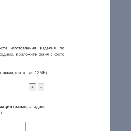
ти изготовления изделия по
ходимо, приложите файл с фото
, эскиз, фото - до 12МБ):
+
-
мация
(размеры, адрес
):