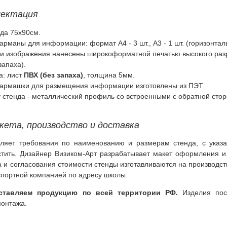
лектация
да 75x90см.
рманы для информации: формат А4 - 3 шт., А3 - 1 шт. (горизонтал
 изображения нанесены широкоформатной печатью высокого разр
запаха).
а: лист
ПВХ (без запаха)
, толщина 5мм.
кармашки для размещения информации изготовлены из ПЭТ
 стенда - металлический профиль со встроенными с обратной сто
кета, производство и доставка
вляет требования по наименованию и размерам стенда, с указа
тить. Дизайнер Визиком-Арт разрабатывает макет оформления и 
 и согласования стоимости стенды изготавливаются на производст
спортной компанией по адресу школы.
ставляем продукцию по всей территории РФ.
Изделия пос
монтажа.