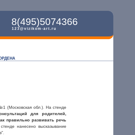
8(495)5074366
123@vizikom-art.ru
ОРДЕНА
1 (Московская обл.). На стенде
онсультаций для родителей,
как правильно развивать речь
стенде нанесено высказывание
в".