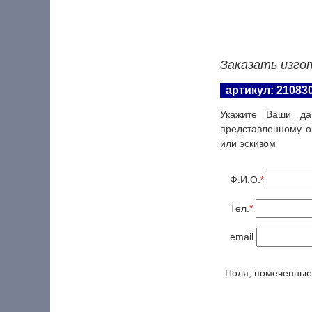
Заказать изго
артикул: 21083
Укажите Ваши да
представленному о
или эскизом
Ф.И.О.
*
Тел.
*
email
Поля, помеченны