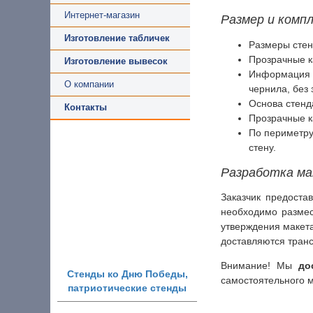
Интернет-магазин
Размер и комп
Изготовление табличек
Размеры стен
Прозрачные ка
Изготовление вывесок
Информация и
О компании
чернила, без 
Основа стенд
Контакты
Прозрачные 
По периметру
стену.
Разработка ма
Заказчик предоста
необходимо размес
утверждения макета
доставляются тран
Внимание! Мы
до
Стенды ко Дню Победы,
самостоятельного 
патриотические стенды