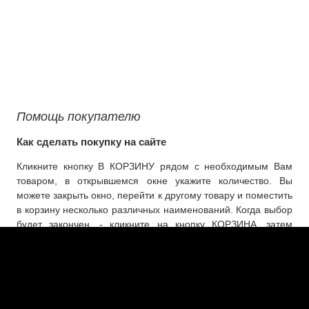
Помощь покупателю
Как сделать покупку на сайте
Кликните кнопку В КОРЗИНУ рядом с необходимым Вам
товаром, в открывшемся окне укажите количество. Вы
можете закрыть окно, перейти к другому товару и поместить
в корзину несколько различных наименований. Когда выбор
будет закончен, - кликните на кнопку КОРЗИНА, затем
ОФОРМИТЬ ЗАКАЗ. Как только менеджер получит ваш
заказа - он свяжется с Вами по телефону. Мы
осуществляем доставку продукции по всей территории РФ,
см.
Доставка и оплата
.
Все товары интернет магазина Визиком-Арт