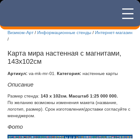
—
8(495)507
—
—
Визиком-Арт
/
Информационные стенды
/
Интернет-магазин
/
Новости Визиком-арт
Карта мира настенная с магнитами,
Информационные стенды
143x102см
Интернет-магазин стендов
Артикул:
va-mk-mr-01
.
Категория:
настенные карты
Изготовление вывесок
Описание
Изготовление табличек
Размер стенда:
143 x 102см. Масштаб 1:25 000 000.
По желанию возможны изменения макета (название,
логотип, размер). Срок изготовления/доставки согласуйте с
Печать футболок
менеджером.
Лазерная резка
Фото
Доставка и оплата