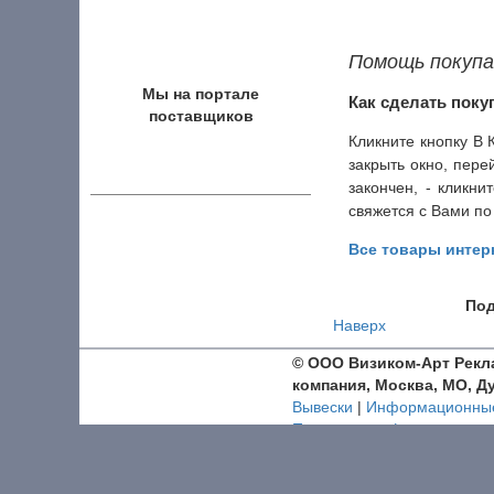
Помощь покуп
Мы на портале
Как сделать покуп
поставщиков
Кликните кнопку В
закрыть окно, пере
закончен, - кликн
свяжется с Вами по
Все товары интер
Под
Наверх
© ООО Визиком-Арт
Рекл
компания, Москва, МО, Д
Вывески
|
Информационные
Политика конфиденциальн