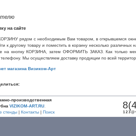
ателю
ку на сайте
 КОРЗИНУ рядом с необходимым Вам товаром, в открывшемся окне
йти к другому товару и поместить в корзину несколько различных 
ите на кнопку КОРЗИНА, затем ОФОРМИТЬ ЗАКАЗ. Как только мен
 телефону. Мы осуществляем доставку продукции по всей террито
нет магазина Визиком-Арт
елиться:
амно-производственная
8(
убна
VIZIKOM-ART.RU
.
 стенды
|
Контакты
|
Поиск
123@v
ости