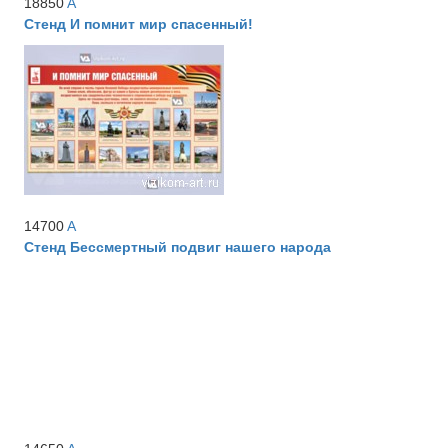
18850
A
Стенд И помнит мир спасенный!
14700
A
Стенд Бессмертный подвиг нашего народа