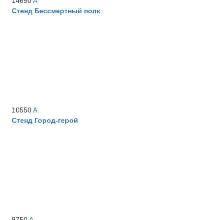
14650
A
Стенд Бессмертный полк
10550
A
Стенд Город-герой
8750
A