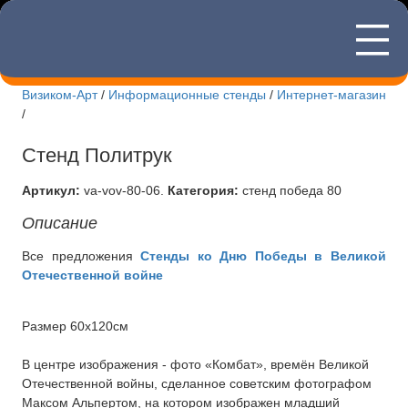
—
8(495)507
—
—
Визиком-Арт
/
Информационные стенды
/
Интернет-магазин
/
Новости Визиком-арт
Стенд Политрук
Информационные стенды
Артикул:
va-vov-80-06
.
Категория:
стенд победа 80
Интернет-магазин стендов
Описание
Изготовление вывесок
Все предложения
Стенды ко Дню Победы в Великой
Отечественной войне
Изготовление табличек
Печать футболок
Размер 60х120см
Лазерная резка
В центре изображения - фото «Комбат», времён Великой
Отечественной войны, сделанное советским фотографом
Доставка и оплата
Максом Альпертом, на котором изображен младший