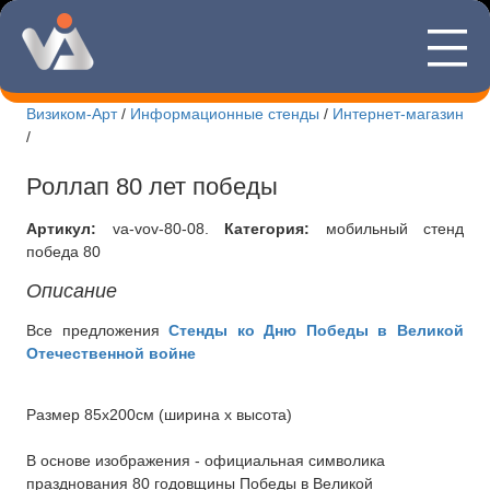
—
8(495)507
—
—
Визиком-Арт
/
Информационные стенды
/
Интернет-магазин
/
Новости Визиком-арт
Роллап 80 лет победы
Информационные стенды
Артикул:
va-vov-80-08
.
Категория:
мобильный стенд
Интернет-магазин стендов
победа 80
Изготовление вывесок
Описание
Все предложения
Стенды ко Дню Победы в Великой
Изготовление табличек
Отечественной войне
Печать футболок
Размер 85х200см (ширина x высота)
Лазерная резка
В основе изображения - официальная символика
Доставка и оплата
празднования 80 годовщины Победы в Великой