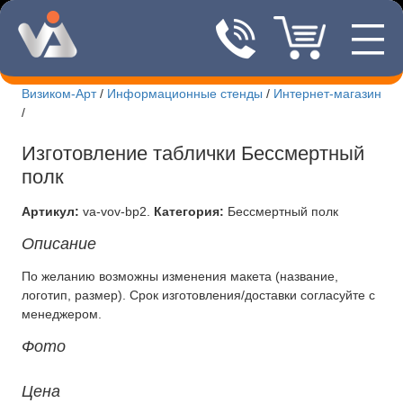
—
8(495)507
—
—
Визиком-Арт
/
Информационные стенды
/
Интернет-магазин
/
Новости Визиком-арт
Изготовление таблички Бессмертный
Информационные стенды
полк
Интернет-магазин стендов
Артикул:
va-vov-bp2
.
Категория:
Бессмертный полк
Изготовление вывесок
Описание
Изготовление табличек
По желанию возможны изменения макета (название,
логотип, размер). Срок изготовления/доставки согласуйте с
менеджером.
Печать футболок
Фото
Лазерная резка
Цена
Доставка и оплата