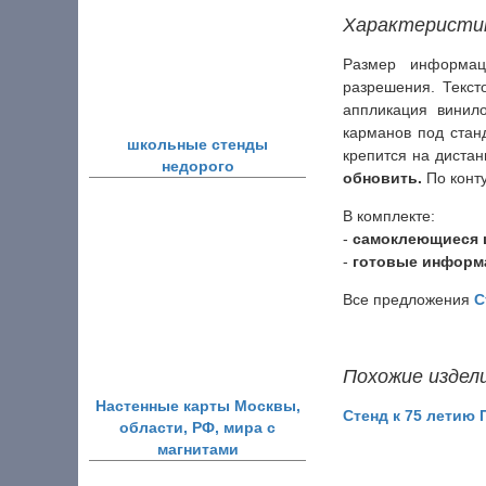
Характеристи
Размер информац
разрешения. Текс
аппликация винил
карманов под стан
школьные стенды
крепится на диста
недорого
обновить.
По конту
В комплекте:
-
самоклеющиеся 
-
готовые информа
Все предложения
С
Похожие издел
Настенные карты Москвы,
Стенд к 75 летию
области, РФ, мира с
магнитами