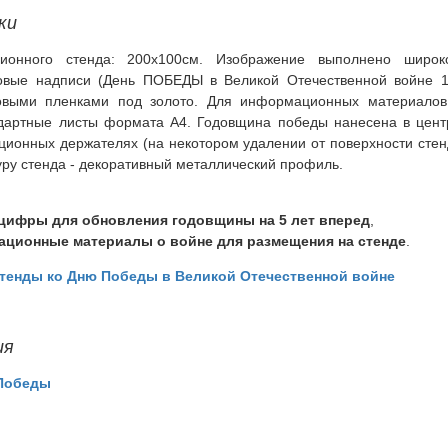
ки
ионного стенда: 200x100см. Изображение выполнено широк
товые надписи (День ПОБЕДЫ в Великой Отечественной войне 1
овыми пленками под золото. Для информационных материалов
дартные листы формата А4. Годовщина победы нанесена в центр
нционных держателях (на некотором удалении от поверхности стен
ру стенда - декоративный металлический профиль.
цифры для обновления годовщины на 5 лет вперед
,
ционные материалы о войне для размещения на стенде
.
тенды ко Дню Победы в Великой Отечественной войне
ия
 Победы