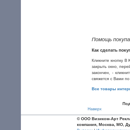
Помощь покуп
Как сделать покуп
Кликните кнопку В
закрыть окно, пере
закончен, - кликн
свяжется с Вами по
Все товары интер
Под
Наверх
© ООО Визиком-Арт
Рекл
компания, Москва, МО, Д