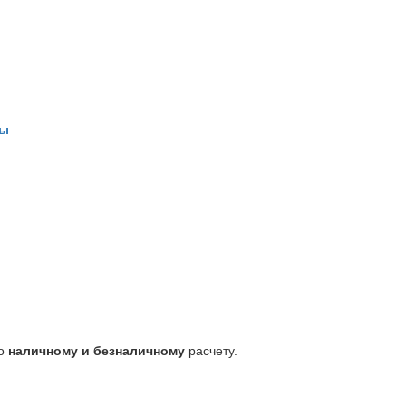
ды
по
наличному и безналичному
расчету.