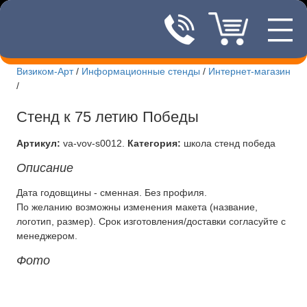
—
8(495)507
—
—
Визиком-Арт
/
Информационные стенды
/
Интернет-магазин
/
Новости Визиком-арт
Стенд к 75 летию Победы
Информационные стенды
Артикул:
va-vov-s0012
.
Категория:
школа стенд победа
Интернет-магазин стендов
Описание
Изготовление вывесок
Дата годовщины - сменная. Без профиля.
По желанию возможны изменения макета (название,
Изготовление табличек
логотип, размер). Срок изготовления/доставки согласуйте с
менеджером.
Печать футболок
Фото
Лазерная резка
Доставка и оплата