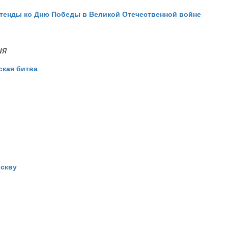
тенды ко Дню Победы в Великой Отечественной войне
ия
ская битва
оскву