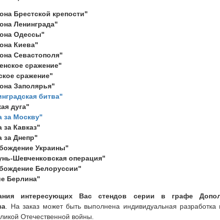
она Брестской крепости"
она Ленинграда"
она Одессы"
она Киева"
она Севастополя"
енское сражение"
ское сражение"
она Заполярья"
инградская битва"
ая дуга"
а за Москву"
 за Кавказ"
а за Днепр"
бождение Украины"
унь-Шевченковская операция"
бождение Белоруссии"
ие Берлина"
вания интересующих Вас стендов серии в графе Допо
за
. На заказ может быть выполнена индивидуальная разработка 
еликой Отечественной войны.