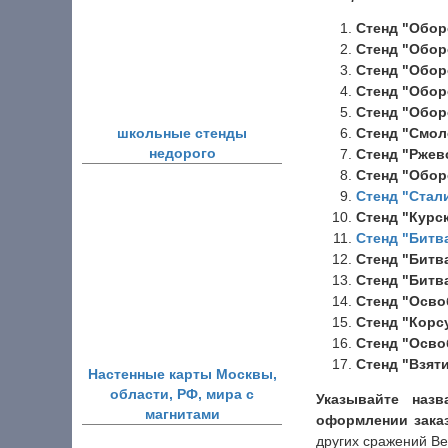
Стенд "Обор
Стенд "Обор
Стенд "Обор
Стенд "Обор
Стенд "Обор
школьные стенды
Стенд "Смол
недорого
Стенд "Ржев
Стенд "Обор
Стенд "Стал
Стенд "Курск
Стенд "Битв
Стенд "Битва
Стенд "Битв
Стенд "Осво
Стенд "Корс
Стенд "Осво
Стенд "Взят
Настенные карты Москвы,
области, РФ, мира с
Указывайте наз
магнитами
оформлении зака
других сражений В