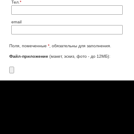
Тел.
*
email
Поля, помеченные
*
, обязательны для заполнения.
Файл-приложение
(макет, эскиз, фото - до 12МБ):
Дополнительная информация
(размеры, адрес
доставки, пожелания и пр.):