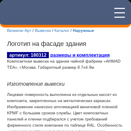
—
8(495)507
—
—
Визиком-Арт
/
Вывески
/
Каталог
/
Наружные
Новости Визиком-арт
Логотип на фасаде здания
Каталог вывесок
артикул: 180312
размеры и комплектация
Композитная вывеска на здании чайной фабрики «AHMAD
Изготовление табличек
TEA», г.Москва. Габаритный размер 8.7х4.9м.
Информационные стенды
Изготовление вывески
О компании
Лицевая поверхность выполнена из отдельных кассет из
композита, закрепленных на металлических каркасах.
Контакты
Изображение нанесено аппликацией виниловой пленкой
KPMF с большим сроком службы. Цвет композитных
панелей и пленки подбирался с учетом требований
фирменного стиля компании по таблице RAL. Особенность