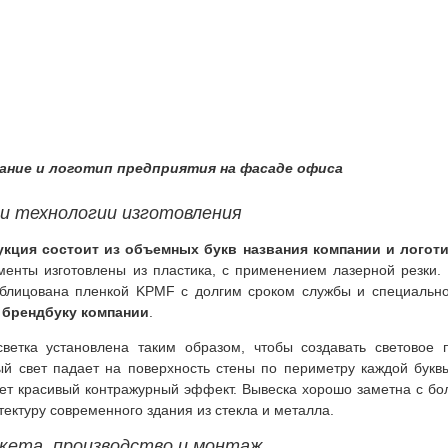
ание и логотип предприятия на фасаде офиса
и технологии изготовления
укция состоит из объемных букв названия компании и логот
ементы изготовлены из пластика, с применением лазерной резки.
облицована пленкой KPMF с долгим сроком службы и специаль
 брендбуку компании
.
ветка установлена таким образом, чтобы создавать световое 
ый свет падает на поверхность стены по периметру каждой буквы
дает красивый контражурный эффект. Вывеска хорошо заметна с бо
тектуру современного здания из стекла и металла.
кета, производство и монтаж