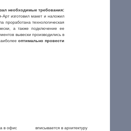
азал необходимые требования:
-Арт изготовил макет и наложил
ла проработана технологическая
вески, а также подключение ее
ементов вывески производились в
 наиболее
оптимально провести
да в офис
вписывается в архитектуру