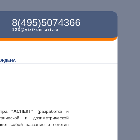
8(495)5074366
123@vizikom-art.ru
ОРДЕНА
нтра "АСПЕКТ"
(разработка и
трической и дозиметрической
ляет собой название и логотип