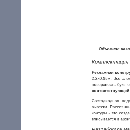
Объемное назв
Комплектация 
Рекламная констр
2.2x0.95м. Все эл
поверхность букв 
соответствующей
Светодиодная подс
вывески. Рассеянн
контуры - это соз
вписывается в архи
Разработка ма