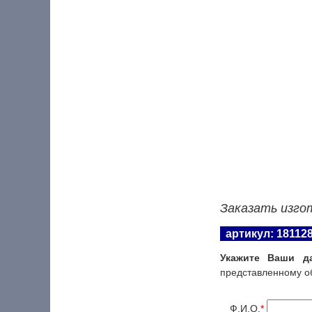
Заказать изго
артикул: 18112
Укажите Ваши д
представленному о
Ф.И.О.
*