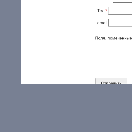
Тел.
*
email
Поля, помеченны