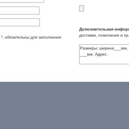
Дополнительная инфор
доставки, пожелания и пр.
е
*
, обязательны для заполнения.
Есть вопрос? - наши контактные ссылки:
8(495)5074366
телефон
123@vizikom-art.ru
почта