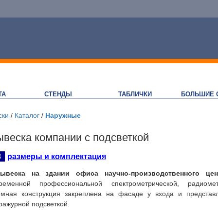
ТА
СТЕНДЫ
ТАБЛИЧКИ
БОЛЬШИЕ 
ски
/
Каталог
/
Наружные
веска компании с подсветкой
8
размеры и комплектация
вывеска на здании офиса научно-производственного це
временной профессиональной спектрометрической, радиоме
емная конструкция закреплена на фасаде у входа и представ
ражурной подсветкой.