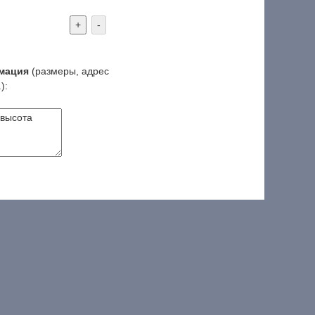
+
-
мация
(размеры, адрес
):