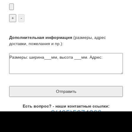
объемные буквы
+
-
Дополнительная информация
(размеры, адрес
доставки, пожелания и пр.):
световая вывеска Вайлдберриз
Есть вопрос? - наши контактные ссылки:
8(495)5074366
телефон
123@vizikom-art.ru
почта