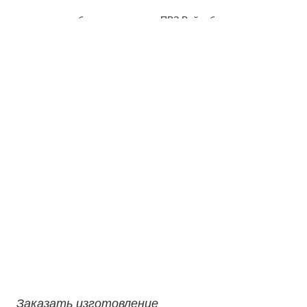
для брендированного ПВЗ Вайлдберриз
подсветка объемных букв
вывеска готова к отправке
Заказать изготовление