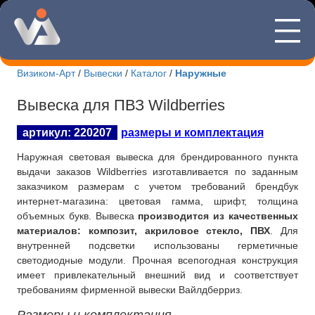
—
8(495)507
—
—
Визиком-Арт
/
Вывески
/
Каталог
/
Наружные
Новости Визиком-арт
Вывеска для ПВЗ Wildberries
Каталог вывесок
артикул: 220207
размеры и комплектация
Изготовление табличек
Наружная световая вывеска для брендированного пункта
выдачи заказов Wildberries изготавливается по заданным
Информационные стенды
заказчиком размерам с учетом требований брендбук
интернет-магазина: цветовая гамма, шрифт, толщина
О компании
объемных букв. Вывеска
производится из качественных
материалов: композит, акриловое стекло, ПВХ
. Для
внутренней подсветки использованы герметичные
Контакты
светодиодные модули. Прочная всепогодная конструкция
имеет привлекательный внешний вид и соответствует
требованиям фирменной вывески Вайлдберриз.
Размеры и комплектация