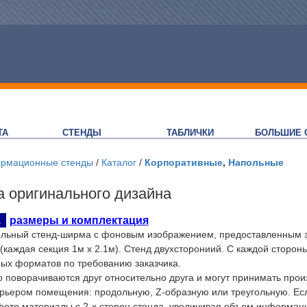
ТА
СТЕНДЫ
ТАБЛИЧКИ
БОЛЬШИЕ 
рмационные стенды
/
Каталог
/
Корпоративные
,
Напольные
 оригинального дизайна
1
размеры и комплектация
льный стенд-ширма с фоновым изображением, предоставленным за
и (каждая секция 1м х 2.1м). Стенд двухсторониий. С каждой стор
ых форматов по требованию заказчика.
о поворачиваются друг относительно друга и могут принимать пр
ерьером помещения: продольную, Z-образную или треугольную. Ес
ото материалы с 2-х сторон стенда, увеличивая объем информаци