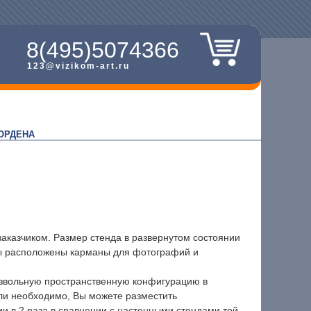
8(495)5074366
123@vizikom-art.ru
ОРДЕНА
казчиком. Размер стенда в развернутом состоянии
оны расположены карманы для фотографий и
оизвольную пространственную конфигурацию в
ли необходимо, Вы можете разместить
и в 2 раза в сравнении с настенными стендами той