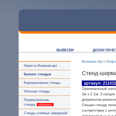
ВЫВЕСКИ
ДОСКИ ПОЧЕ
Визиком-Арт
/
Инфо
Новости Визиком-арт
Стенд-ширма
Каталог стендов
Корпоративные стенды
артикул: 21101
Оригинальный напо
Уличные стенды
3м х 2.1м, 3 секци
документов различн
Патриотические
стенды
Секции стенда легк
соответствии с инт
Стенды учебных заведений
документальные и ф