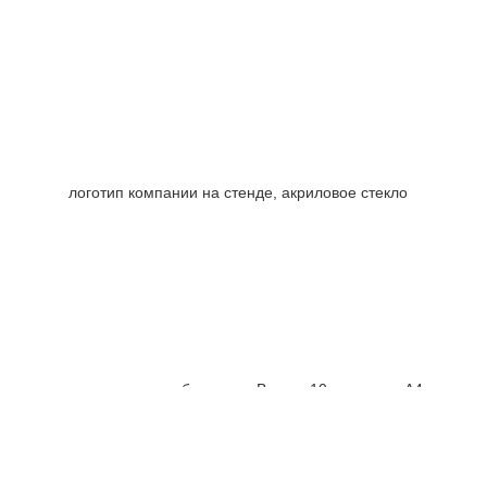
логотип компании на стенде, акриловое стекло
левая секция, изображение Волна, 10 карманов А4