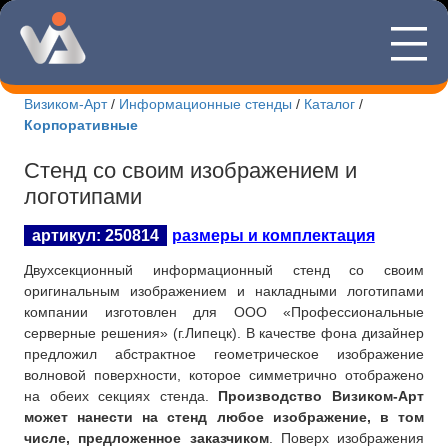
—
8(495)507
—
—
Визиком-Арт
/
Информационные стенды
/
Каталог
/
Корпоративные
Новости Визиком-арт
Стенд со своим изображением и
Каталог стендов
логотипами
Корпоративные стенды
артикул: 250814
размеры и комплектация
Уличные стенды
Двухсекционный информационный стенд со своим
оригинальным изображением и накладными логотипами
Патриотические стенды
компании изготовлен для ООО «Профессиональные
серверные решения» (г.Липецк). В качестве фона дизайнер
Стенды учебных заведений
предложил абстрактное геометрическое изображение
волновой поверхности, которое симметрично отображено
Интернет-магазин
на обеих секциях стенда.
Производство Визиком-Арт
может нанести на стенд любое изображение, в том
Изготовление табличек
числе, предложенное заказчиком
. Поверх изображения