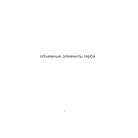
объемные элементы герба
логотип в офисе компании