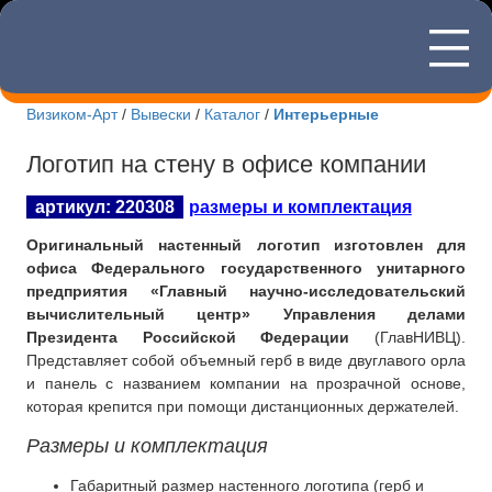
—
8(495)507
—
—
Визиком-Арт
/
Вывески
/
Каталог
/
Интерьерные
Новости Визиком-арт
Логотип на стену в офисе компании
Каталог вывесок
артикул: 220308
размеры и комплектация
Изготовление табличек
Оригинальный настенный логотип изготовлен для
офиса Федерального государственного унитарного
Информационные стенды
предприятия «Главный научно-исследовательский
вычислительный центр» Управления делами
О компании
Президента Российской Федерации
(ГлавНИВЦ).
Представляет собой объемный герб в виде двуглавого орла
и панель с названием компании на прозрачной основе,
Контакты
которая крепится при помощи дистанционных держателей.
Размеры и комплектация
Габаритный размер настенного логотипа (герб и