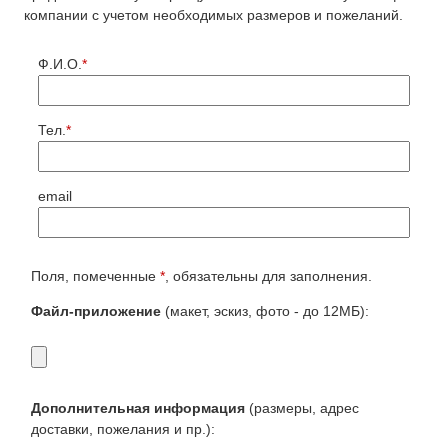
объемные элементы герба
компании с учетом необходимых размеров и пожеланий.
Ф.И.О.
*
Тел.
*
название организации на прозрачном основании
email
Поля, помеченные
*
, обязательны для заполнения.
Файл-приложение
(макет, эскиз, фото - до 12МБ):
накладные буквы, дистанционные держатели
Дополнительная информация
(размеры, адрес
доставки, пожелания и пр.):